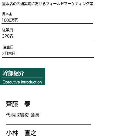
量販店の店頭実現におけるフィールドマーケティング業
資本金
1000万円
従業員
320名
決算日
2月末日
役員紹介
​幹部紹介
Executive introduction
齊藤 泰
代表取締役 会長
小林 直之