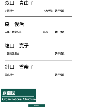
森田 真由子
企画担当 上席常務 執行役員
森 俊治
​人事・教育担当 常務 執行役員
塩山 寛子
中国四国担当 執行役員
​針田 香奈子
東北担当 執行役員
© TJ Operation Center Co.,ltd.
組織図
Organizational Structure