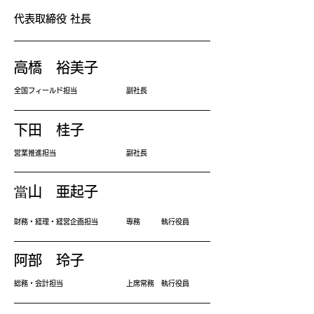
代表取締役 社長
高橋 裕美子
全国フィールド担当 副社長
下田 桂子
営業推進担当 副社長
當山 亜起子
財務・経理・経営企画担当 専務 執行役員
阿部 玲子
総務・会計担当 上席常務 執行役員